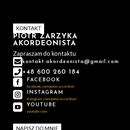
KONTAKT
PIOTR ZARZYKA
AKORDEONISTA
Zapraszam do kontaktu

kontakt.akordeonista@gmail.com

+48 600 260 184
FACEBOOK

facebook.com/peter.accordion
INSTAGRAM

instagram.com/peter.accordion/
YOUTUBE

youtube.com
NAPISZ DO MNIE