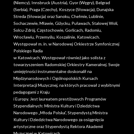
(Niemcy), Innsbruck (Austria), Gyor (Węgry), Belgrad
(Serbia), Praga (Czechy), Koszyce (Słowacja), Dunajska
Streda (Słowacja) oraz Sanoku, Chełmie, Lublinie,
Sochaczewie, Mławie, Giżycku, Puławach, Stalowej Woli,
Solcu-Zdrój, Częstochowie, Gorlicach, Radomiu,
Wrocławiu, Przemyślu, Koszalinie, Katowicach.
Występował m. in. w Narodowej Orkiestrze Symfonicznej
Polskiego Radia
w Katowicach. Występował również jako solista z
towarzyszeniem Radomskiej Orkiestry Kameralnej. Swoje
umiejętności instrumentalne doskonalił na
Międzynarodowych i Ogólnopolskich Kursach
Interpretacji Muzycznej, na których pracował z wybitnymi
pedagogami z Kraju
i Europy. Jest laureatem prestiżowych Programów
Stypendialnych: Ministra Kultury i Dziedzictwa
Narodowego „Młoda Polska”, Stypendystą Ministra
Kultury i Dziedzictwa Narodowego za osiągnięcia
artystyczne oraz Stypendystą Rektora Akademii
Muzycznej w Katowicach