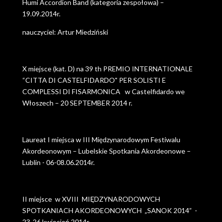
Humi Accordion Band (kategoria zespołowa) –
19.09.2014r.
nauczyciel: Artur Miedziński
X miejsce (kat. D) na 39 th PREMIO INTERNATIONALE
“CITTA DI CASTELFIDARDO" PER SOLISTI E
COMPLESSI DI FISARMONICA w Castelfidardo we
Włoszech – 20 SEPTEMBER 2014 r.
Laureat I miejsca w III Międzynarodowym Festiwalu
Akordeonowym – Lubelskie Spotkania Akordeonowe –
Lublin - 06-08.06.2014r.
II miejsce w XVIII MIĘDZYNARODOWYCH
SPOTKANIACH AKORDEONOWYCH „SANOK 2014” -
23-26 kwiecień 2014r.