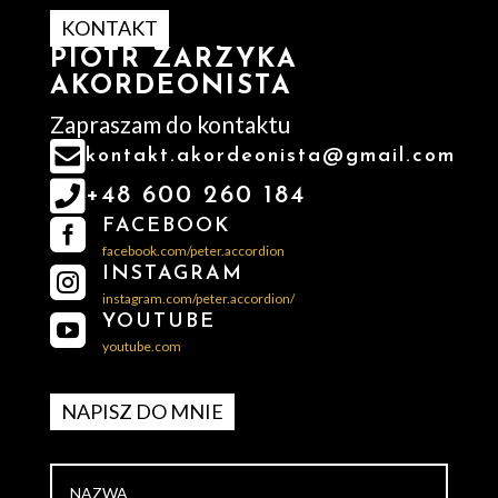
KONTAKT
PIOTR ZARZYKA
AKORDEONISTA
Zapraszam do kontaktu

kontakt.akordeonista@gmail.com

+48 600 260 184
FACEBOOK

facebook.com/peter.accordion
INSTAGRAM

instagram.com/peter.accordion/
YOUTUBE

youtube.com
NAPISZ DO MNIE